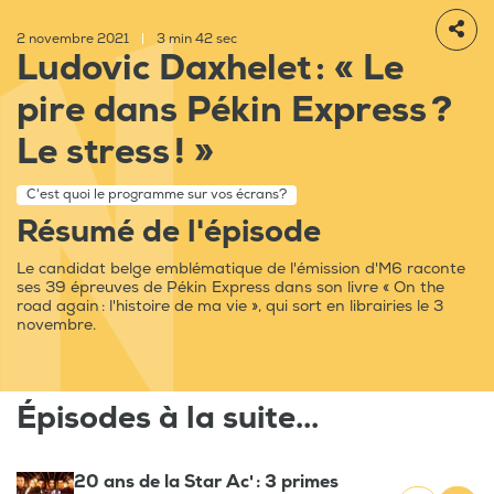
2 novembre 2021
|
3 min 42 sec
Ludovic Daxhelet : « Le
pire dans Pékin Express ?
Le stress ! »
C'est quoi le programme sur vos écrans?
Résumé de l'épisode
Le candidat belge emblématique de l'émission d'M6 raconte
ses 39 épreuves de Pékin Express dans son livre « On the
road again : l'histoire de ma vie », qui sort en librairies le 3
novembre.
Épisodes à la suite...
20 ans de la Star Ac' : 3 primes