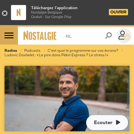
Téléchargez l'application
OUVRIR
Nostalgie Belgique
Gratuit - Sur Google Play
>
NL
Radios
Podcasts
C'est quoi le programme sur vos écrans?
Ludovic Daxhelet : « Le pire dans Pékin Express ? Le stress ! »
Ecouter