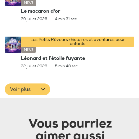
NRJ
Le macaron d'or
29 juillet 2026
|
4 min 31 sec
Les Petits Rêveurs : histoires et aventures pour
enfants
NRJ
Léonard et l’étoile fuyante
22 juillet 2026
|
5 min 48 sec
Voir plus
Vous pourriez
aimer aussi