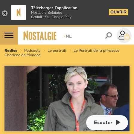
Téléchargez l'application
OUVRIR
Nostalgie Belgique
Gratuit - Sur Google Play
>
NL
Radios
Podcasts
Le portrait
Le Portrait de la princesse
Charlène de Monaco
Ecouter