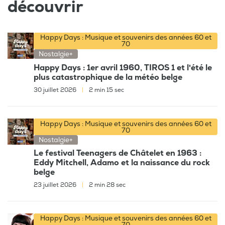
découvrir
Happy Days : Musique et souvenirs des années 60 et
70
Nostalgie+
Happy Days : 1er avril 1960, TIROS 1 et l'été le
plus catastrophique de la météo belge
30 juillet 2026
|
2 min 15 sec
Happy Days : Musique et souvenirs des années 60 et
70
Nostalgie+
Le festival Teenagers de Châtelet en 1963 :
Eddy Mitchell, Adamo et la naissance du rock
belge
23 juillet 2026
|
2 min 28 sec
Happy Days : Musique et souvenirs des années 60 et