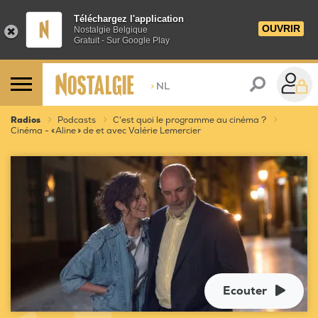
Téléchargez l'application
OUVRIR
Nostalgie Belgique
Gratuit - Sur Google Play
>
NL
Radios
Podcasts
C'est quoi le programme au cinéma ?
Cinéma - « Aline » de et avec Valérie Lemercier
Ecouter