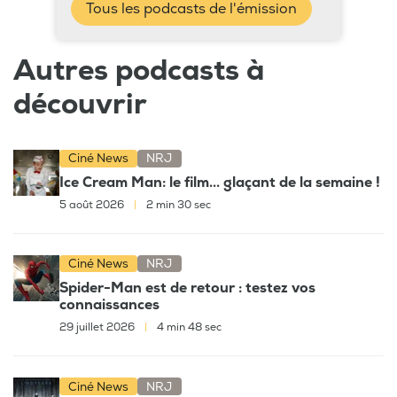
Tous les podcasts de l'émission
Autres podcasts à
découvrir
Ciné News
NRJ
Ice Cream Man: le film... glaçant de la semaine !
5 août 2026
|
2 min 30 sec
Ciné News
NRJ
Spider-Man est de retour : testez vos
connaissances
29 juillet 2026
|
4 min 48 sec
Ciné News
NRJ