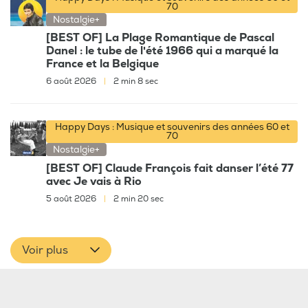
70
Nostalgie+
[BEST OF] La Plage Romantique de Pascal
Danel : le tube de l'été 1966 qui a marqué la
France et la Belgique
6 août 2026
|
2 min 8 sec
Happy Days : Musique et souvenirs des années 60 et
70
Nostalgie+
[BEST OF] Claude François fait danser l’été 77
avec Je vais à Rio
5 août 2026
|
2 min 20 sec
Voir plus