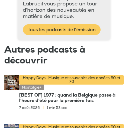
Labrueil vous propose un tour
d'horizon des nouveautés en
matière de musique.
Tous les podcasts de l'émission
Autres podcasts à
découvrir
Happy Days : Musique et souvenirs des années 60 et
70
Nostalgie+
[BEST OF] 1977 : quand la Belgique passe à
l'heure d'été pour la première fois
7 août 2026
|
1 min 53 sec
Happy Days : Musique et souvenirs des années 60 et