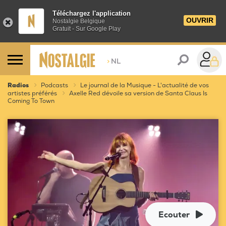
Téléchargez l'application
OUVRIR
Nostalgie Belgique
Gratuit - Sur Google Play
>
NL
Radios
Podcasts
Le journal de la Musique - L'actualité de vos
artistes préférés
Axelle Red dévoile sa version de Santa Claus Is
Coming To Town
Ecouter