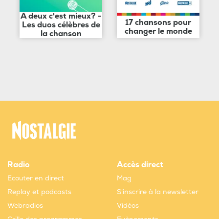
A deux c'est mieux? -
17 chansons pour
Les duos célèbres de
changer le monde
la chanson
Radio
Accès direct
Ecouter en direct
Mag
Replay et podcasts
S'inscrire à la newsletter
Webradios
Vidéos