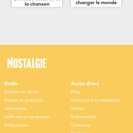
changer le monde
la chanson
Radio
Accès direct
Ecouter en direct
Mag
Replay et podcasts
S'inscrire à la newsletter
Webradios
Vidéos
Grille des programmes
Evènements
Fréquences
Concours