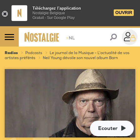
Téléchargez l'application
OUVRIR
Nostalgie Belgique
Gratuit - Sur Google Play
>
NL
Radios
Podcasts
Le journal de la Musique - L'actualité de vos
artistes préférés
Neil Young dévoile son nouvel album Barn
Ecouter