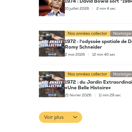
1974 : David Bowie sort "198
10 juillet 2026
|
2 min 4 sec
Nos années collector
Nostalgie
1972 : l'odyssée spatiale de D
Romy Schneider
2 mai 2026
|
12 min 40 sec
Nos années collector
Nostalgie
1972 : du Jardin Extraordina
«Une Belle Histoire»
21 février 2026
|
11 min 29 sec
Voir plus