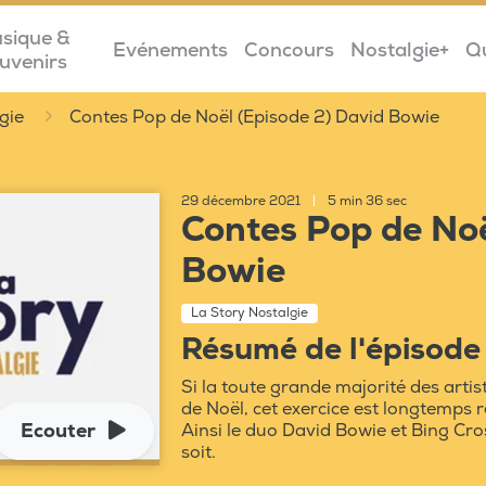
sique &
Evénements
Concours
Nostalgie+
Q
uvenirs
gie
Contes Pop de Noël (Episode 2) David Bowie
29 décembre 2021
|
5 min 36 sec
Contes Pop de Noë
Bowie
La Story Nostalgie
Résumé de l'épisode
Si la toute grande majorité des arti
de Noël, cet exercice est longtemps 
Ecouter
Ainsi le duo David Bowie et Bing Cro
soit.