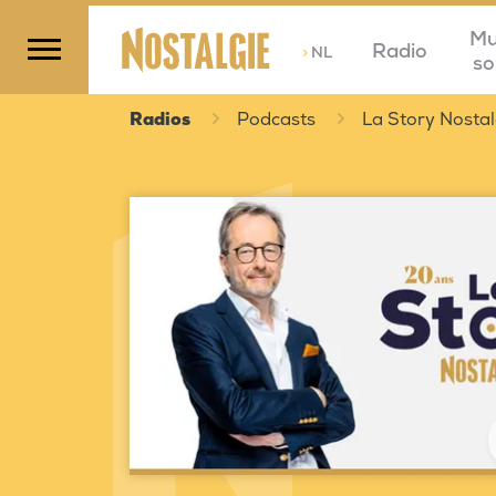
Mu
Radio
>
NL
so
Radios
Podcasts
La Story Nostal