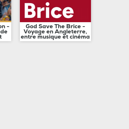
on -
God Save The Brice -
 de
Voyage en Angleterre,
t
entre musique et cinéma