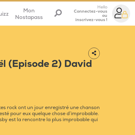
Hello
Mon
Connectez-vous
uizz
ou
Nostapass
inscrivez-vous !
l (Episode 2) David
stes rock ont un jour enregistré une chanson
resté pour eux quelque chose d’improbable.
sby est la rencontre la plus improbable qui