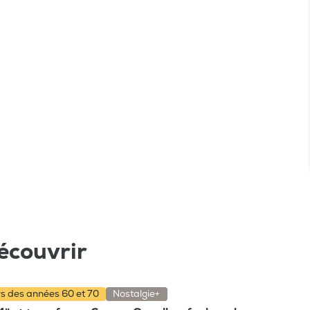
écouvrir
rs des années 60 et 70
Nostalgie+