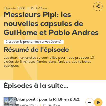
18 janvier 2022
|
2 min 51 sec
Messieurs Pipi: les
nouvelles capsules de
GuiHome et Pablo Andres
C'est quoi le programme sur vos écrans?
Résumé de l'épisode
Les deux humoristes se sont alliés pour nous proposer 10
vidéos de 3 minutes filmées dans l'univers des toilettes
publiques.
Épisodes à la suite...
Bilan positif pour la RTBF en 2021
18 janvier 2022
|
2 min 54 sec