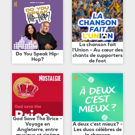
La chanson fait
l'Union - Au cœur des
Do You Speak Hip-
chants de supporters
Hop?
de foot
God Save The Brice -
Voyage en
A deux c'est mieux? -
Angleterre, entre
Les duos célèbres de
musique et cinéma
la chanson