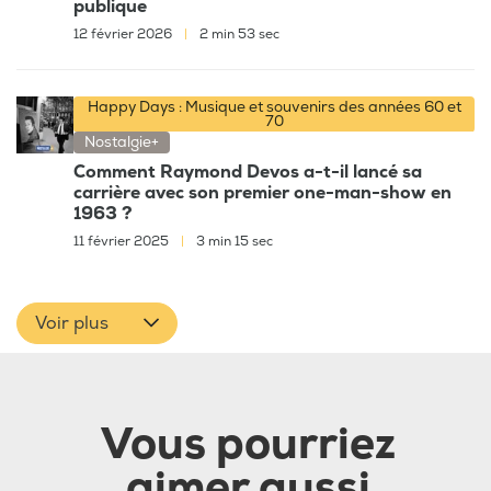
publique
12 février 2026
|
2 min 53 sec
Happy Days : Musique et souvenirs des années 60 et
70
Nostalgie+
Comment Raymond Devos a-t-il lancé sa
carrière avec son premier one-man-show en
1963 ?
11 février 2025
|
3 min 15 sec
Voir plus
Vous pourriez
aimer aussi