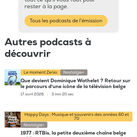
rester à la page.
Tous les podcasts de l'émission
Autres podcasts à
découvrir
Le moment Zenio
Nostalgie+
Que devient Dominique Wathelet ? Retour sur
le parcours d'une icône de la télévision belge
17 avril 2026
|
3 min 20 sec
Happy Days : Musique et souvenirs des années 60 et
70
Nostalgie+
1977 : RTBis, la petite deuxième chaîne belge