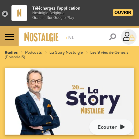
Téléchargez l'application
OUVRIR
Nostalgie Belgique
Gratuit - Sur Google Play
>
NL
Radios
Podcasts
La Story Nostalgie
Les 9 vies de Genesis
(Episode 5)
Ecouter