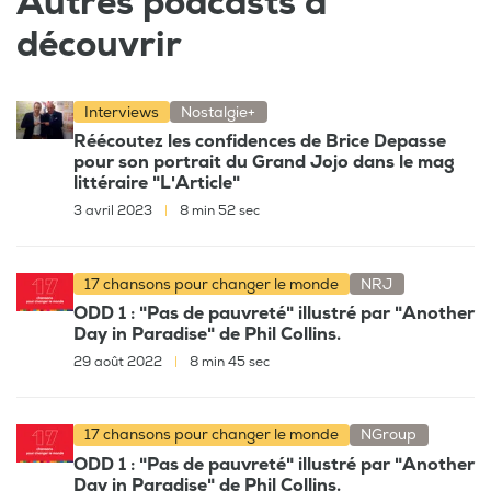
Autres podcasts à
découvrir
Interviews
Nostalgie+
Réécoutez les confidences de Brice Depasse
pour son portrait du Grand Jojo dans le mag
littéraire "L'Article"
3 avril 2023
|
8 min 52 sec
17 chansons pour changer le monde
NRJ
ODD 1 : "Pas de pauvreté" illustré par "Another
Day in Paradise" de Phil Collins.
29 août 2022
|
8 min 45 sec
17 chansons pour changer le monde
NGroup
ODD 1 : "Pas de pauvreté" illustré par "Another
Day in Paradise" de Phil Collins.