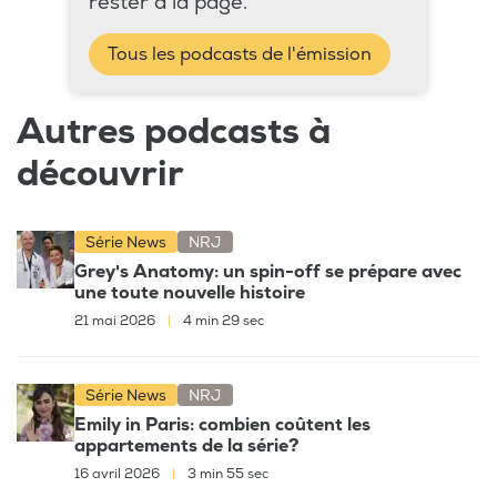
rester à la page.
Tous les podcasts de l'émission
Autres podcasts à
découvrir
Série News
NRJ
Grey's Anatomy: un spin-off se prépare avec
une toute nouvelle histoire
21 mai 2026
|
4 min 29 sec
Série News
NRJ
Emily in Paris: combien coûtent les
appartements de la série?
16 avril 2026
|
3 min 55 sec