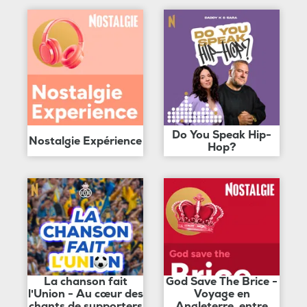
Do You Speak Hip-
Nostalgie Expérience
Hop?
La chanson fait
God Save The Brice -
l'Union - Au cœur des
Voyage en
chants de supporters
Angleterre, entre