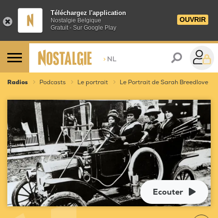
Téléchargez l'application
OUVRIR
Nostalgie Belgique
Gratuit - Sur Google Play
>
NL
Radios
Podcasts
Le portrait
Le Portrait de Sarah Breedlove
Ecouter