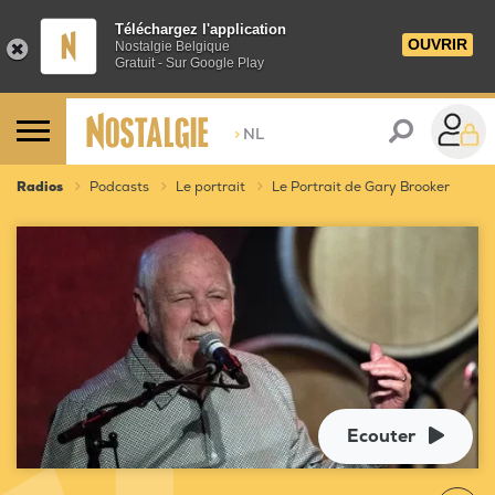
Téléchargez l'application
OUVRIR
Nostalgie Belgique
Gratuit - Sur Google Play
>
NL
Radios
Podcasts
Le portrait
Le Portrait de Gary Brooker
Ecouter