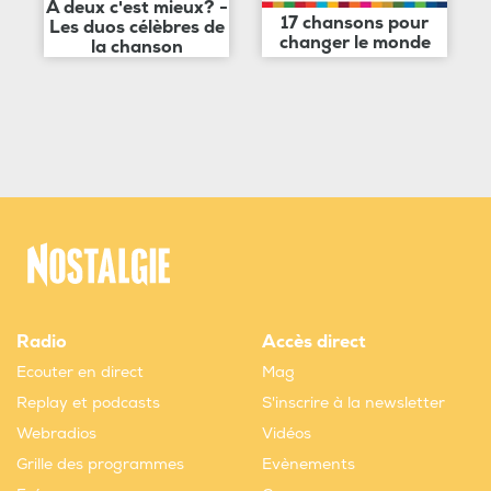
A deux c'est mieux? -
17 chansons pour
Les duos célèbres de
changer le monde
la chanson
Radio
Accès direct
Ecouter en direct
Mag
Replay et podcasts
S'inscrire à la newsletter
Webradios
Vidéos
Grille des programmes
Evènements