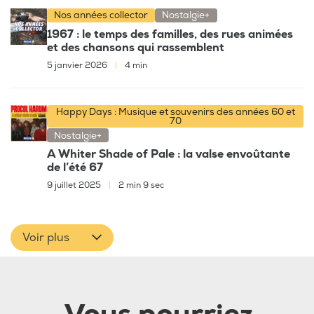
Nos années collector
Nostalgie+
1967 : le temps des familles, des rues animées
et des chansons qui rassemblent
5 janvier 2026
|
4 min
Happy Days : Musique et souvenirs des années 60 et
70
Nostalgie+
A Whiter Shade of Pale : la valse envoûtante
de l’été 67
9 juillet 2025
|
2 min 9 sec
Voir plus