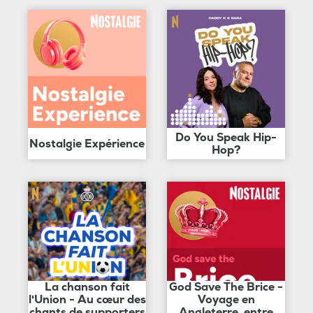
Do You Speak Hip-
Nostalgie Expérience
Hop?
La chanson fait
God Save The Brice -
l'Union - Au cœur des
Voyage en
chants de supporters
Angleterre, entre