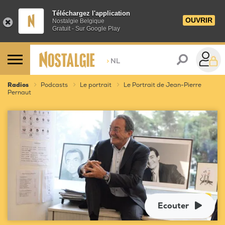
Téléchargez l'application
OUVRIR
Nostalgie Belgique
Gratuit - Sur Google Play
>
NL
Radios
Podcasts
Le portrait
Le Portrait de Jean-Pierre
Pernaut
Ecouter