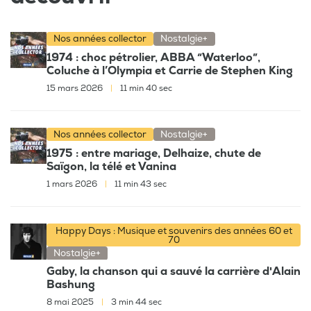
Nos années collector
Nostalgie+
1974 : choc pétrolier, ABBA “Waterloo”,
Coluche à l’Olympia et Carrie de Stephen King
15 mars 2026
|
11 min 40 sec
Nos années collector
Nostalgie+
1975 : entre mariage, Delhaize, chute de
Saïgon, la télé et Vanina
1 mars 2026
|
11 min 43 sec
Happy Days : Musique et souvenirs des années 60 et
70
Nostalgie+
Gaby, la chanson qui a sauvé la carrière d'Alain
Bashung
8 mai 2025
|
3 min 44 sec