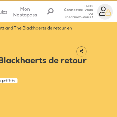
Hello
Mon
Connectez-vous
uizz
ou
Nostapass
inscrivez-vous !
tt and The Blackhaerts de retour en
Blackhaerts de retour
es préférés