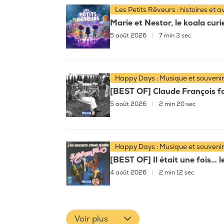
Les Petits Rêveurs : histoires et 
Marie et Nestor, le koala cur
5 août 2026
|
7 min 3 sec
Happy Days : Musique et souveni
[BEST OF] Claude François fai
5 août 2026
|
2 min 20 sec
Happy Days : Musique et souveni
[BEST OF] Il était une fois… l
4 août 2026
|
2 min 12 sec
Voir plus