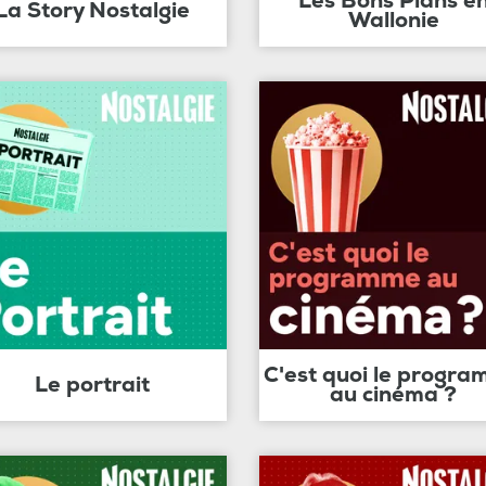
Les Bons Plans e
La Story Nostalgie
Wallonie
C'est quoi le progr
Le portrait
au cinéma ?