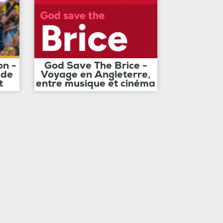
on -
God Save The Brice -
 de
Voyage en Angleterre,
t
entre musique et cinéma