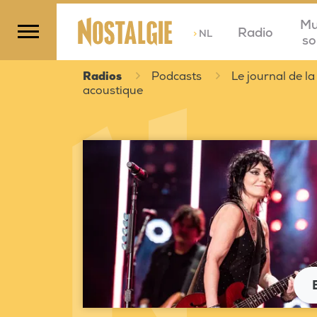
Mu
Radio
>
NL
so
Radios
Podcasts
Le journal de la
acoustique