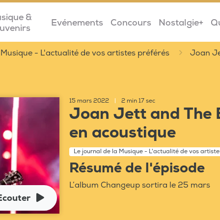
sique &
Evénements
Concours
Nostalgie+
Q
uvenirs
 Musique - L'actualité de vos artistes préférés
Joan Je
15 mars 2022
|
2 min 17 sec
Joan Jett and The 
en acoustique
Le journal de la Musique - L'actualité de vos artist
Résumé de l'épisode
L’album Changeup sortira le 25 mars
Ecouter