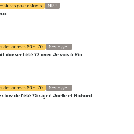
aventures pour enfants
NRJ
ieux
rs des années 60 et 70
Nostalgie+
t danser l’été 77 avec Je vais à Rio
rs des années 60 et 70
Nostalgie+
e slow de l’été 75 signé Joëlle et Richard