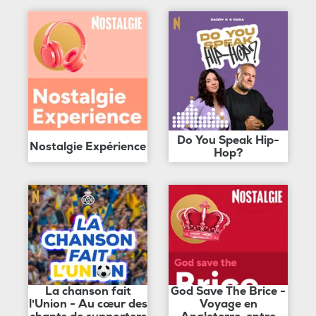
Do You Speak Hip-
Nostalgie Expérience
Hop?
La chanson fait
God Save The Brice -
l'Union - Au cœur des
Voyage en