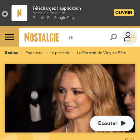
Téléchargez l'application
OUVRIR
Nostalgie Belgique
Gratuit - Sur Google Play
>
NL
Radios
Podcasts
Le portrait
Le Portrait de Virginie Efira
Ecouter