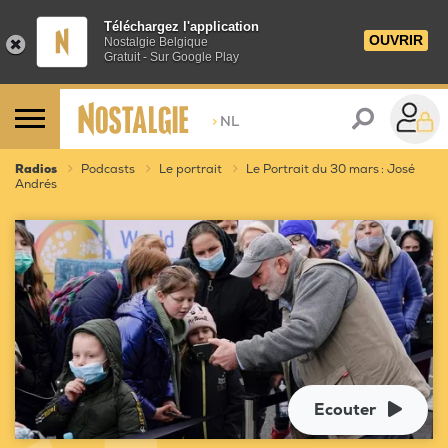
Téléchargez l'application
OUVRIR
Nostalgie Belgique
Gratuit - Sur Google Play
>
NL
Radios
Podcasts
Le portrait
Le Portrait du 30 mars : José
Andrés
Ecouter