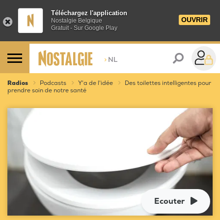
Téléchargez l'application
OUVRIR
Nostalgie Belgique
Gratuit - Sur Google Play
>
NL
Radios
Podcasts
Y'a de l'idée
Des toilettes intelligentes pour
prendre soin de notre santé
Ecouter