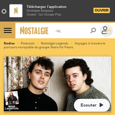
Téléchargez l'application
OUVRIR
Nostalgie Belgique
Gratuit - Sur Google Play
>
NL
Radios
Podcasts
Nostalgie Legends
Voyagez à travers le
parcours incroyable du groupe Tears for Fears
Ecouter