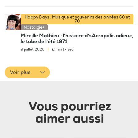
Happy Days : Musique et souvenirs des années 60 et
70
Nostalgie+
Mireille Mathieu : l'histoire d'«Acropolis adieu»,
le tube de l'été 1971
9 juillet 2026
|
2 min 17 sec
Voir plus
Vous pourriez
aimer aussi