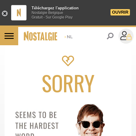
Téléchargez l'application
OUVRIR
Nostalgie Belgique
Gratuit - Sur Google Play
>
NL
SORRY