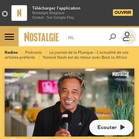
Téléchargez l'application
OUVRIR
Nostalgie Belgique
Gratuit - Sur Google Play
>
NL
Radios
Podcasts
Le journal de la Musique - L'actualité de vos
artistes préférés
Yannick Noah est de retour avec Back to Africa
Ecouter