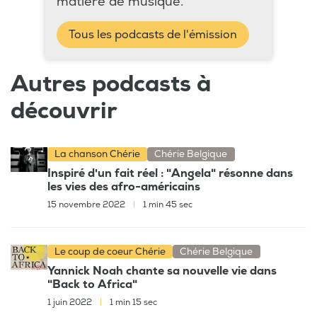
matière de musique.
Tous les podcasts de l'émission
Autres podcasts à
découvrir
La chanson Chérie
Chérie Belgique
Inspiré d'un fait réel : "Angela" résonne dans
les vies des afro-américains
15 novembre 2022
|
1 min 45 sec
Le coup de coeur Chérie
Chérie Belgique
Yannick Noah chante sa nouvelle vie dans
"Back to Africa"
1 juin 2022
|
1 min 15 sec