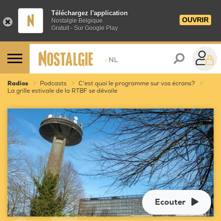
Téléchargez l'application
OUVRIR
Nostalgie Belgique
Gratuit - Sur Google Play
>
NL
Radios
Podcasts
C'est quoi le programme sur vos écrans?
La grille estivale de la RTBF se dévoile
Ecouter