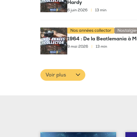
Hardy
6 juin 2026
|
13 min
Nos années collector
Nostalgie
1964 : De la Beatlemania à 
9 mai 2026
|
13 min
Voir plus