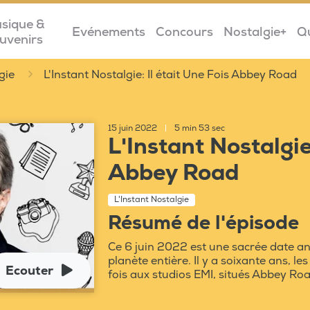
sique &
Evénements
Concours
Nostalgie+
Q
uvenirs
gie
L'Instant Nostalgie: Il était Une Fois Abbey Road
15 juin 2022
|
5 min 53 sec
L'Instant Nostalgie:
Abbey Road
L'Instant Nostalgie
Résumé de l'épisode
Ce 6 juin 2022 est une sacrée date an
planète entière. Il y a soixante ans, l
Ecouter
fois aux studios EMI, situés Abbey Ro