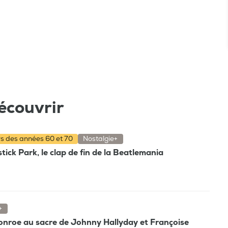
écouvrir
rs des années 60 et 70
Nostalgie+
tick Park, le clap de fin de la Beatlemania
+
Monroe au sacre de Johnny Hallyday et Françoise