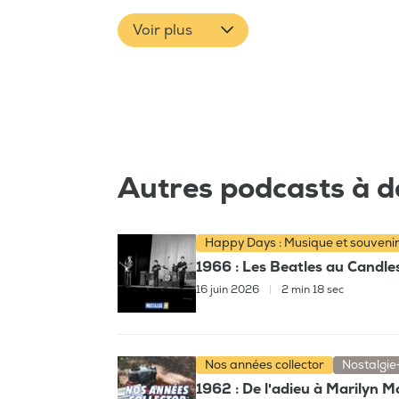
Voir plus
Autres podcasts à d
Happy Days : Musique et souveni
1966 : Les Beatles au Candles
16 juin 2026
|
2 min 18 sec
Nos années collector
Nostalgie
1962 : De l'adieu à Marilyn 