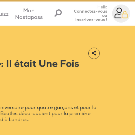
Hello
Mon
Connectez-vous
uizz
ou
Nostapass
inscrivez-vous !
 Il était Une Fois
niversaire pour quatre garçons et pour la
es Beatles débarquaient pour la première
ad à Londres.