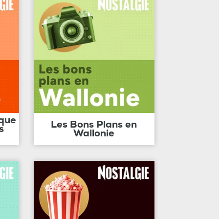
ique
Les Bons Plans en
s
Wallonie