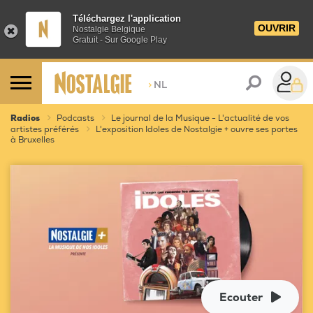
Téléchargez l'application
OUVRIR
Nostalgie Belgique
Gratuit - Sur Google Play
>
NL
Radios
Podcasts
Le journal de la Musique - L'actualité de vos
artistes préférés
L'exposition Idoles de Nostalgie + ouvre ses portes
à Bruxelles
Ecouter