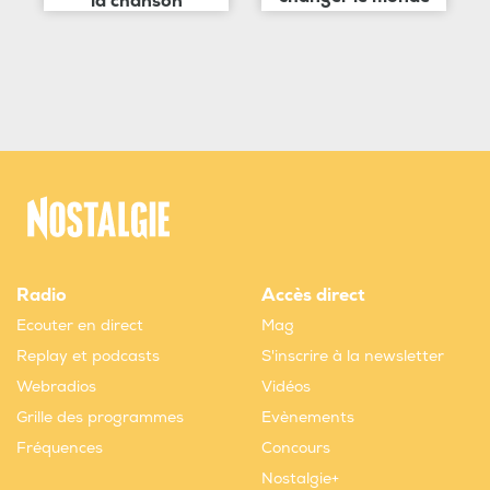
la chanson
Radio
Accès direct
Ecouter en direct
Mag
Replay et podcasts
S'inscrire à la newsletter
Webradios
Vidéos
Grille des programmes
Evènements
Fréquences
Concours
Nostalgie+