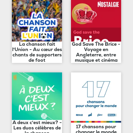
La chanson fait
God Save The Brice -
l'Union - Au cœur des
Voyage en
chants de supporters
Angleterre, entre
de foot
musique et cinéma
A deux c'est mieux? -
17 chansons pour
Les duos célèbres de
changer le monde