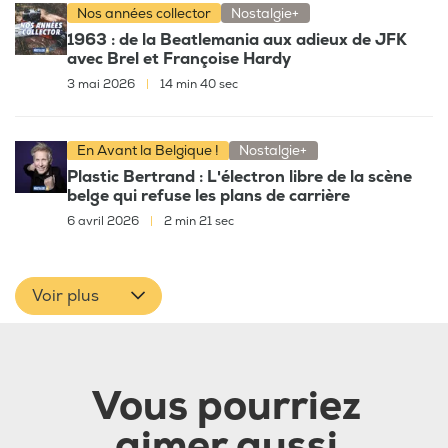
Nos années collector
Nostalgie+
1963 : de la Beatlemania aux adieux de JFK
avec Brel et Françoise Hardy
3 mai 2026
|
14 min 40 sec
En Avant la Belgique !
Nostalgie+
Plastic Bertrand : L'électron libre de la scène
belge qui refuse les plans de carrière
6 avril 2026
|
2 min 21 sec
Voir plus
Vous pourriez
aimer aussi