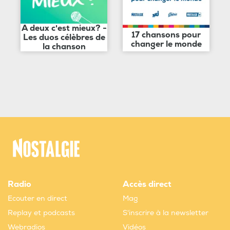
A deux c'est mieux? -
17 chansons pour
Les duos célèbres de
changer le monde
la chanson
Radio
Accès direct
Ecouter en direct
Mag
Replay et podcasts
S'inscrire à la newsletter
Webradios
Vidéos