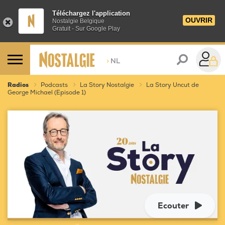
Téléchargez l'application
OUVRIR
Nostalgie Belgique
Gratuit - Sur Google Play
>
NL
Radios
Podcasts
La Story Nostalgie
La Story Uncut de
George Michael (Episode 1)
Ecouter