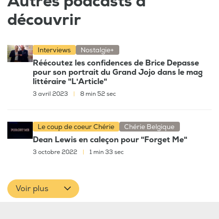
Autres podcasts à
découvrir
Interviews
Nostalgie+
Réécoutez les confidences de Brice Depasse
pour son portrait du Grand Jojo dans le mag
littéraire "L'Article"
3 avril 2023
|
8 min 52 sec
Le coup de coeur Chérie
Chérie Belgique
Dean Lewis en caleçon pour "Forget Me"
3 octobre 2022
|
1 min 33 sec
Voir plus