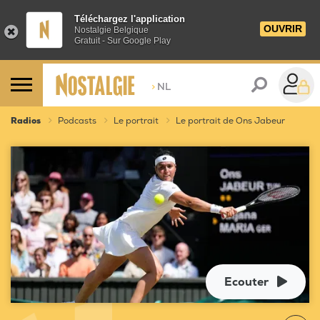
Téléchargez l'application
OUVRIR
Nostalgie Belgique
Gratuit - Sur Google Play
>
NL
Radios
Podcasts
Le portrait
Le portrait de Ons Jabeur
Ecouter