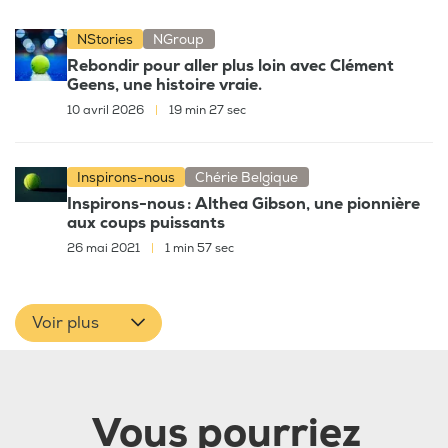
NStories
NGroup
Rebondir pour aller plus loin avec Clément
Geens, une histoire vraie.
10 avril 2026
|
19 min 27 sec
Inspirons-nous
Chérie Belgique
Inspirons-nous : Althea Gibson, une pionnière
aux coups puissants
26 mai 2021
|
1 min 57 sec
Voir plus
Vous pourriez