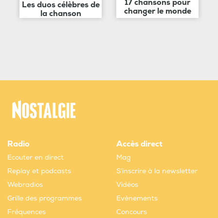
17 chansons pour
Les duos célèbres de
changer le monde
la chanson
Radio
Accès direct
Ecouter en direct
Mag
Replay et podcasts
S'inscrire à la newsletter
Webradios
Vidéos
Grille des programmes
Evènements
Fréquences
Concours