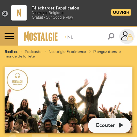
Téléchargez l'application
OUVRIR
Nostalgie Belgique
Gratuit - Sur Google Play
>
NL
Radios
Podcasts
Nostalgie Expérience
Plongez dans le
monde de la fête
Ecouter