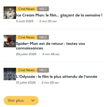
Ciné News
NRJ
Ice Cream Man: le film... glaçant de la semaine !
5 août 2026
|
2 min 30 sec
Ciné News
NRJ
Spider-Man est de retour : testez vos
connaissances
29 juillet 2026
|
4 min 48 sec
Ciné News
NRJ
L'Odyssée : le film le plus attendu de l'année
15 juillet 2026
|
2 min 28 sec
Voir plus