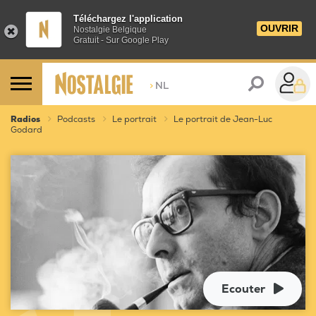
Téléchargez l'application
OUVRIR
Nostalgie Belgique
Gratuit - Sur Google Play
>
NL
Radios
Podcasts
Le portrait
Le portrait de Jean-Luc
Godard
Ecouter