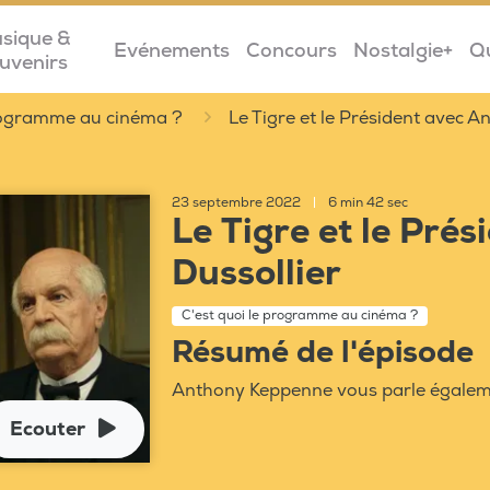
sique &
Evénements
Concours
Nostalgie+
Q
uvenirs
programme au cinéma ?
Le Tigre et le Président avec A
23 septembre 2022
|
6 min 42 sec
Le Tigre et le Pré
Dussollier
C'est quoi le programme au cinéma ?
Résumé de l'épisode
Anthony Keppenne vous parle égaleme
Ecouter