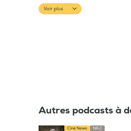
Voir plus
Autres podcasts à d
Ciné News
NRJ