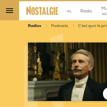
Mu
Radio
>
NL
so
Radios
Podcasts
C'est quoi le 