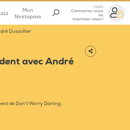
Hello
Mon
Connectez-vous
uizz
ou
Nostapass
inscrivez-vous !
ndré Dussollier
sident avec André
nt de Don't Worry Darling.