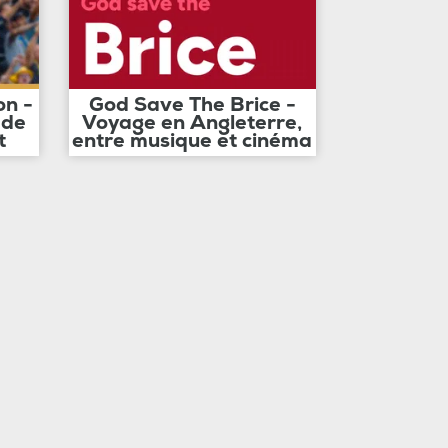
on -
God Save The Brice -
 de
Voyage en Angleterre,
t
entre musique et cinéma