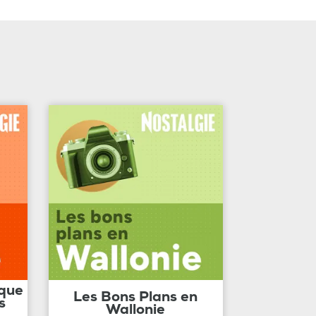
ique
Les Bons Plans en
s
Wallonie