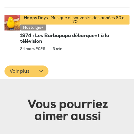
Happy Days : Musique et souvenirs des années 60 et
70
Nostalgie+
1974 : Les Barbapapa débarquent à la
télévision
24 mars 2026
|
3 min
Voir plus
Vous pourriez
aimer aussi