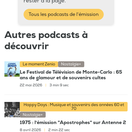
rester à la page.
Tous les podcasts de l'émission
Autres podcasts à
découvrir
Le moment Zenio
Nostalgie+
Le Festival de Télévision de Monte-Carlo : 65
ans de glamour et de souvenirs cultes
22 mai 2026
|
3 min 9 sec
Happy Days : Musique et souvenirs des années 60 et
70
Nostalgie+
1975 : l'émission "Apostrophes" sur Antenne 2
8 avril 2026
|
2 min 22 sec