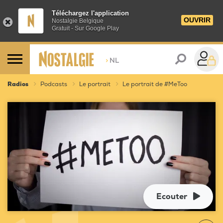
Téléchargez l'application
OUVRIR
Nostalgie Belgique
Gratuit - Sur Google Play
>
NL
Radios
Podcasts
Le portrait
Le portrait de #MeToo
Ecouter