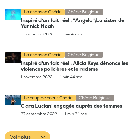
La chanson Chérie
Chérie Belgique
Inspiré d'un fait réel : "Angela";La sister de
Yannick Noah
9 novembre 2022
|
1 min 45 sec
La chanson Chérie
Chérie Belgique
Inspiré d'un fait réel : Alicia Keys dénonce les
violences policières et le racisme
1 novembre 2022
|
1 min 44 sec
Le coup de coeur Chérie
Chérie Belgique
Clara Luciani engagée auprès des femmes
27 septembre 2022
|
1 min 24 sec
Voir plus