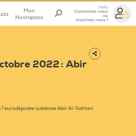
Hello
Mon
Connectez-vous
uizz
ou
Nostapass
inscrivez-vous !
octobre 2022 : Abir
de l’eurodéputée suédoise Abir Al-Sahlani