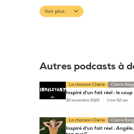
Voir plus
Autres podcasts à d
La chanson Chérie
Chérie Belg
Inspiré d'un fait réel : le cou
30 novembre 2022
|
1 min 52 sec
La chanson Chérie
Chérie Belg
Inspiré d'un fait réel : Angè
ton quoi"