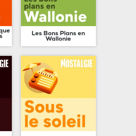
ique
Les Bons Plans en
s
Wallonie