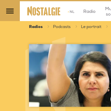
Mu
Radio
>
NL
so
Radios
Podcasts
Le portrait