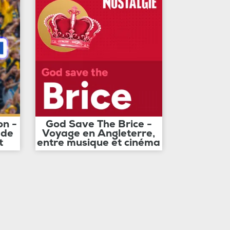
on -
God Save The Brice -
 de
Voyage en Angleterre,
t
entre musique et cinéma