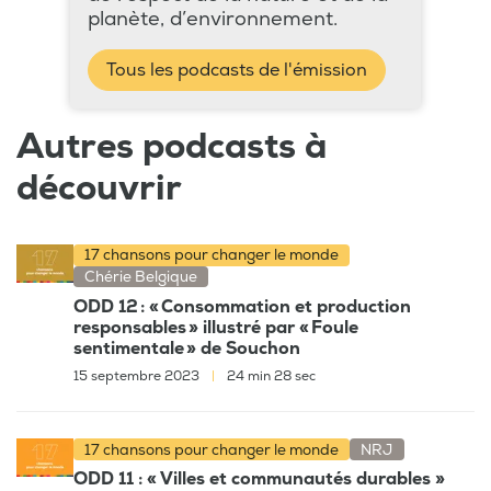
planète, d’environnement.
Tous les podcasts de l'émission
Autres podcasts à
découvrir
17 chansons pour changer le monde
Chérie Belgique
ODD 12 : « Consommation et production
responsables » illustré par « Foule
sentimentale » de Souchon
15 septembre 2023
|
24 min 28 sec
17 chansons pour changer le monde
NRJ
ODD 11 : « Villes et communautés durables »