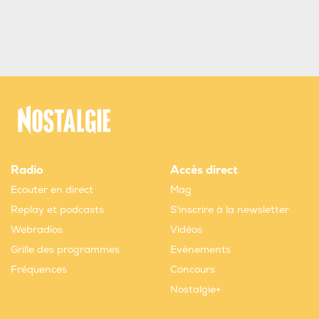
Radio
Accès direct
Ecouter en direct
Mag
Replay et podcasts
S'inscrire à la newsletter
Webradios
Vidéos
Grille des programmes
Evènements
Fréquences
Concours
Nostalgie+