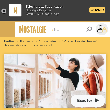
Téléchargez l'application
OUVRIR
Nostalgie Belgique
Gratuit - Sur Google Play
>
NL
Radios
Podcasts
Y'a de l'idée
"Vrac en bas de chez toi" : la
chanson des épiceries zéro déchet
Ecouter