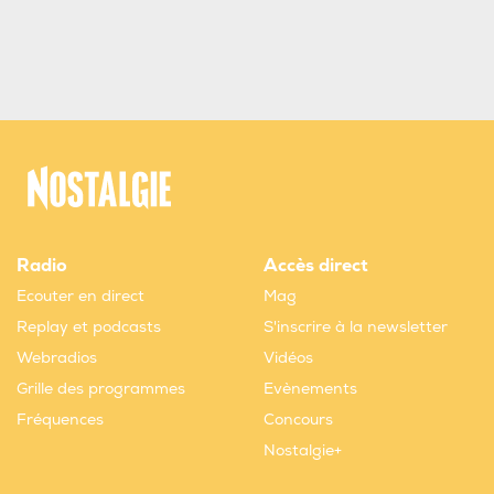
Radio
Accès direct
Ecouter en direct
Mag
Replay et podcasts
S'inscrire à la newsletter
Webradios
Vidéos
Grille des programmes
Evènements
Fréquences
Concours
Nostalgie+