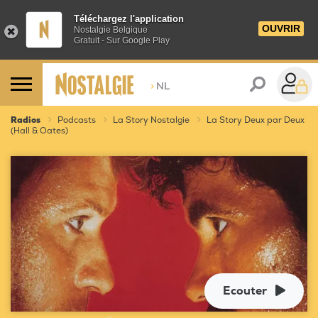
Téléchargez l'application
OUVRIR
Nostalgie Belgique
Gratuit - Sur Google Play
>
NL
Radios
Podcasts
La Story Nostalgie
La Story Deux par Deux
(Hall & Oates)
Ecouter