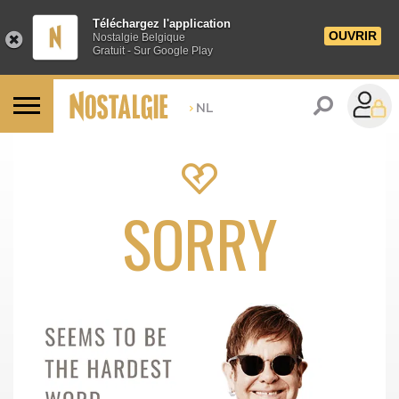
Téléchargez l'application
OUVRIR
Nostalgie Belgique
Gratuit - Sur Google Play
>
NL
SORRY