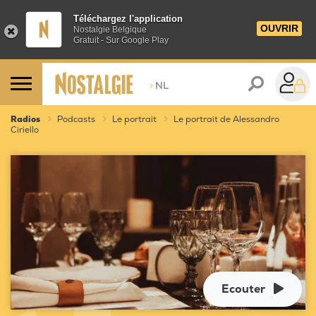
Téléchargez l'application
OUVRIR
Nostalgie Belgique
Gratuit - Sur Google Play
>
NL
Radios
Podcasts
Le portrait
Le portrait de Alessandro
Ciriello
Ecouter