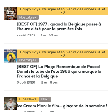
Happy Days : Musique et souvenirs des années 60 et
70
Nostalgie+
[BEST OF] 1977 : quand la Belgique passe à
l'heure d'été pour la première fois
7 août 2026
|
1 min 53 sec
Happy Days : Musique et souvenirs des années 60 et
70
Nostalgie+
[BEST OF] La Plage Romantique de Pascal
Danel : le tube de l'été 1966 qui a marqué la
France et la Belgique
6 août 2026
|
2 min 8 sec
Ciné News
NRJ
Ice Cream Man: le film... glaçant de la semaine !