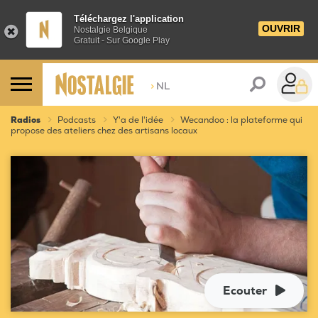
Téléchargez l'application
OUVRIR
Nostalgie Belgique
Gratuit - Sur Google Play
>
NL
Radios
Podcasts
Y'a de l'idée
Wecandoo : la plateforme qui
propose des ateliers chez des artisans locaux
Ecouter