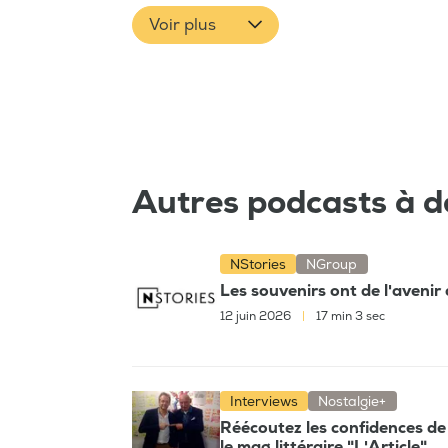
Voir plus
Autres podcasts à d
NStories
NGroup
Les souvenirs ont de l'aveni
12 juin 2026
|
17 min 3 sec
Interviews
Nostalgie+
Réécoutez les confidences de
le mag littéraire "L'Article"