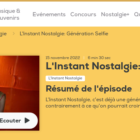
sique &
Evénements
Concours
Nostalgie+
Q
uvenirs
gie
L'Instant Nostalgie: Génération Selfie
15 novembre 2022
|
6 min 30 sec
L'Instant Nostalgie
L'Instant Nostalgie
Résumé de l'épisode
L'Instant Nostalgie, c'est déjà une génér
contrairement à ce qu'on pourrait croir
Ecouter