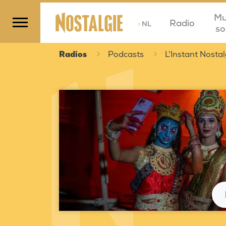
Mu
Radio
>
NL
so
Radios
Podcasts
L'Instant Nostal