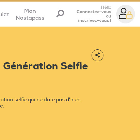
Hello
Mon
Connectez-vous
uizz
ou
Nostapass
inscrivez-vous !
: Génération Selfie
ation selfie qui ne date pas d'hier,
e.