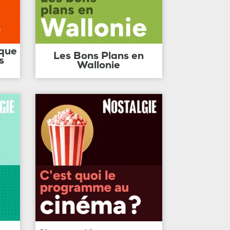
ique
Les Bons Plans en
s
Wallonie