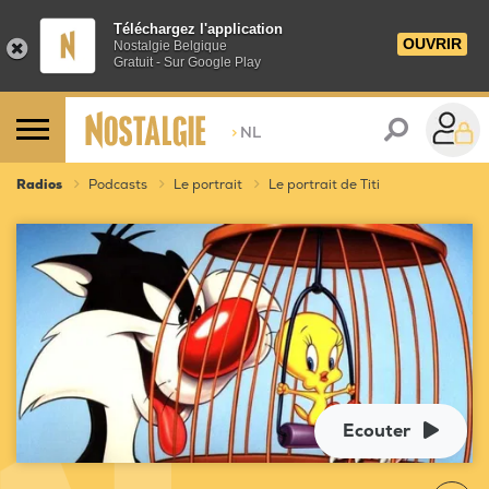
Téléchargez l'application
OUVRIR
Nostalgie Belgique
Gratuit - Sur Google Play
>
NL
Radios
Podcasts
Le portrait
Le portrait de Titi
Ecouter