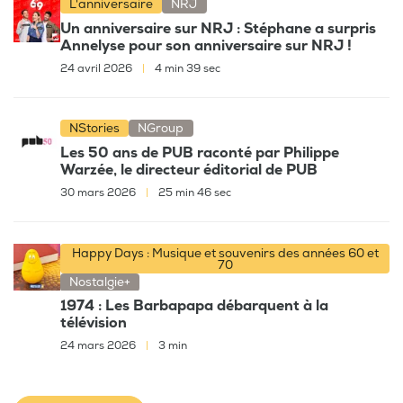
L'anniversaire
NRJ
Un anniversaire sur NRJ : Stéphane a surpris
Annelyse pour son anniversaire sur NRJ !
24 avril 2026
|
4 min 39 sec
NStories
NGroup
Les 50 ans de PUB raconté par Philippe
Warzée, le directeur éditorial de PUB
30 mars 2026
|
25 min 46 sec
Happy Days : Musique et souvenirs des années 60 et
70
Nostalgie+
1974 : Les Barbapapa débarquent à la
télévision
24 mars 2026
|
3 min