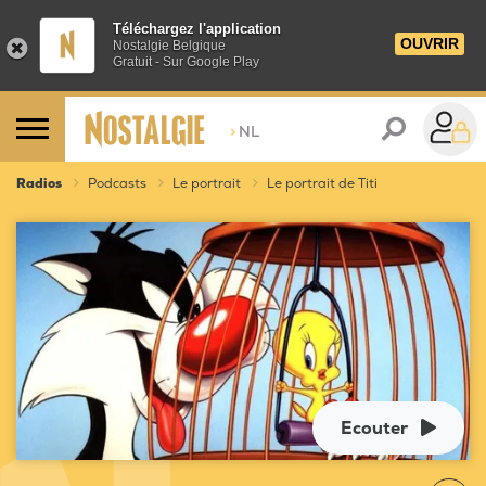
Téléchargez l'application
OUVRIR
Nostalgie Belgique
Gratuit - Sur Google Play
>
NL
Radios
Podcasts
Le portrait
Le portrait de Titi
Ecouter