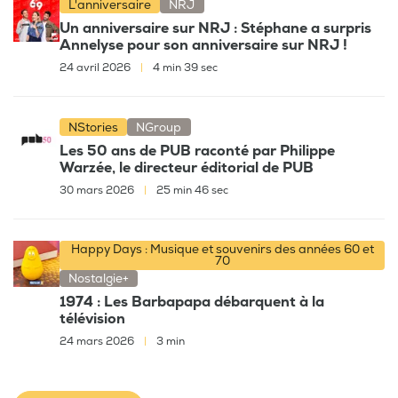
L'anniversaire
NRJ
Un anniversaire sur NRJ : Stéphane a surpris
Annelyse pour son anniversaire sur NRJ !
24 avril 2026
|
4 min 39 sec
NStories
NGroup
Les 50 ans de PUB raconté par Philippe
Warzée, le directeur éditorial de PUB
30 mars 2026
|
25 min 46 sec
Happy Days : Musique et souvenirs des années 60 et
70
Nostalgie+
1974 : Les Barbapapa débarquent à la
télévision
24 mars 2026
|
3 min