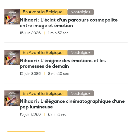
En Avant la Belgique !
Nostalgie+
Nihaori : L'éclat d'un parcours cosmopolite
entre image et émotion
15 juin 2026
|
1 min 57 sec
En Avant la Belgique !
Nostalgie+
Nihaori : L'énigme des émotions et les
promesses de demain
15 juin 2026
|
2 min 10 sec
En Avant la Belgique !
Nostalgie+
Nihaori : L'élégance cinématographique d'une
pop lumineuse
15 juin 2026
|
2 min 1 sec