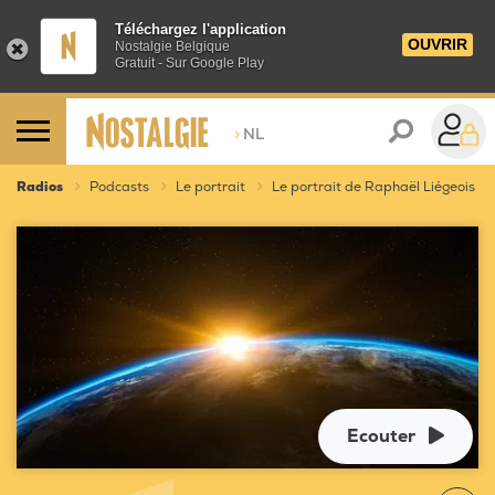
Téléchargez l'application
OUVRIR
Nostalgie Belgique
Gratuit - Sur Google Play
>
NL
Radios
Podcasts
Le portrait
Le portrait de Raphaël Liégeois
Ecouter