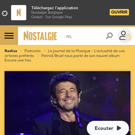
Téléchargez l'application
OUVRIR
Nostalgie Belgique
Gratuit - Sur Google Play
>
NL
Radios
Podcasts
Le journal de la Musique - L'actualité de vos
artistes préférés
Patrick Bruel nous parle de son nouvel album
Encore une fois
Ecouter