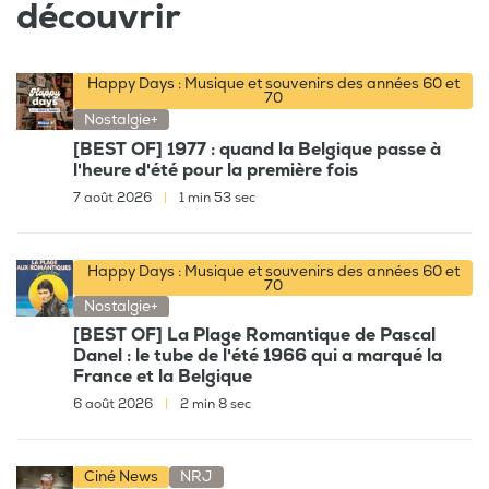
découvrir
Happy Days : Musique et souvenirs des années 60 et
70
Nostalgie+
[BEST OF] 1977 : quand la Belgique passe à
l'heure d'été pour la première fois
7 août 2026
|
1 min 53 sec
Happy Days : Musique et souvenirs des années 60 et
70
Nostalgie+
[BEST OF] La Plage Romantique de Pascal
Danel : le tube de l'été 1966 qui a marqué la
France et la Belgique
6 août 2026
|
2 min 8 sec
Ciné News
NRJ