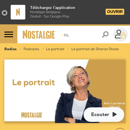
Téléchargez l'application
OUVRIR
Nostalgie Belgique
Gratuit - Sur Google Play
>
NL
Radios
Podcasts
Le portrait
Le portrait de Sharon Stone
Ecouter