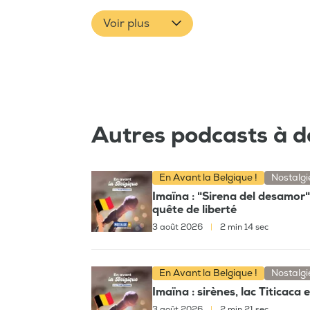
Voir plus
Autres podcasts à d
En Avant la Belgique !
Nostalgi
Imaïna : "Sirena del desamor
quête de liberté
3 août 2026
|
2 min 14 sec
En Avant la Belgique !
Nostalgi
Imaïna : sirènes, lac Titicaca
3 août 2026
|
2 min 21 sec