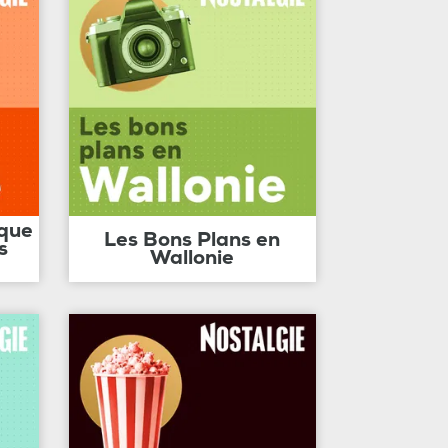
ique
Les Bons Plans en
s
Wallonie