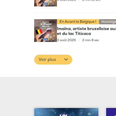
En Avant la Belgique !
Nostalgi
Imaïna, artiste bruxelloise a
et du lac Titicaca
3 août 2026
|
2 min 8 sec
Voir plus