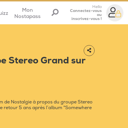
Hello
Mon
Connectez-vous
uizz
ou
Nostapass
inscrivez-vous !
pe Stereo Grand sur
m de Nostalgie à propos du groupe Stereo
de retour 5 ans après l’album "Somewhere