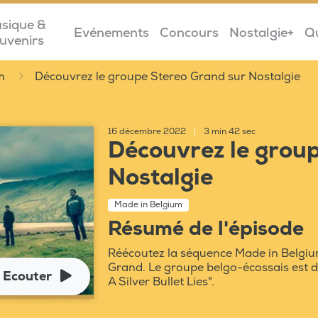
sique &
Evénements
Concours
Nostalgie+
Q
uvenirs
m
Découvrez le groupe Stereo Grand sur Nostalgie
16 décembre 2022
|
3 min 42 sec
Découvrez le grou
Nostalgie
Made in Belgium
Résumé de l'épisode
Réécoutez la séquence Made in Belgiu
Grand. Le groupe belgo-écossais est 
Ecouter
A Silver Bullet Lies".