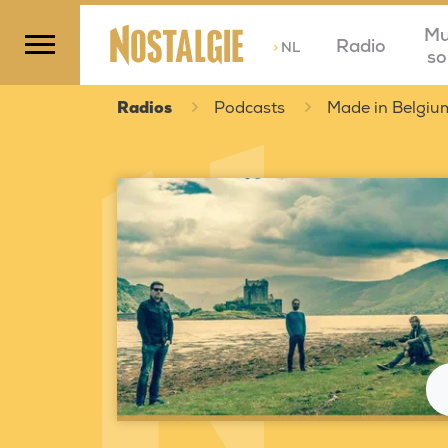
Mu
Radio
>
NL
so
Radios
Podcasts
Made in Belgiu