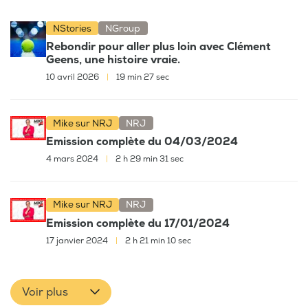
NStories
NGroup
Rebondir pour aller plus loin avec Clément
Geens, une histoire vraie.
10 avril 2026
|
19 min 27 sec
Mike sur NRJ
NRJ
Emission complète du 04/03/2024
4 mars 2024
|
2 h 29 min 31 sec
Mike sur NRJ
NRJ
Emission complète du 17/01/2024
17 janvier 2024
|
2 h 21 min 10 sec
Voir plus