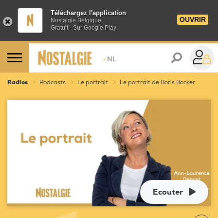
Téléchargez l'application
OUVRIR
Nostalgie Belgique
Gratuit - Sur Google Play
>
NL
Radios
Podcasts
Le portrait
Le portrait de Boris Bocker
Ecouter