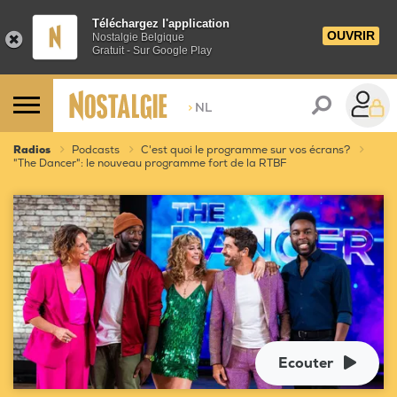
Téléchargez l'application
OUVRIR
Nostalgie Belgique
Gratuit - Sur Google Play
>
NL
Radios
Podcasts
C'est quoi le programme sur vos écrans?
"The Dancer": le nouveau programme fort de la RTBF
Ecouter