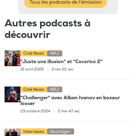
Tous les podcasts de l'émission
Autres podcasts à
découvrir
Ciné News
NRJ
"Juste une illusion" et "Cocorico 2"
15 avril 2026
|
3 min 22 sec
Ciné News
NRJ
"Challenger" avec Alban Ivanov en boxeur
looser
23 octobre 2024
|
2 min 47 sec
Interviews
Nostalgie+