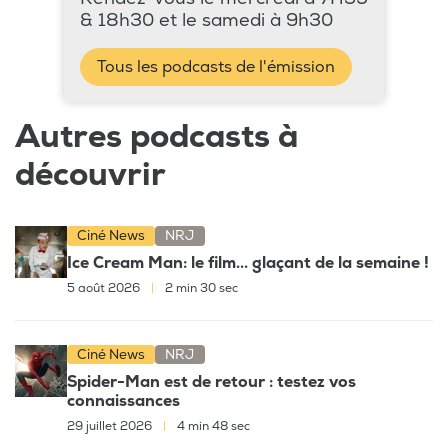
& 18h30 et le samedi à 9h30
Tous les podcasts de l'émission
Autres podcasts à
découvrir
Ciné News
NRJ
Ice Cream Man: le film... glaçant de la semaine !
5 août 2026
|
2 min 30 sec
Ciné News
NRJ
Spider-Man est de retour : testez vos
connaissances
29 juillet 2026
|
4 min 48 sec