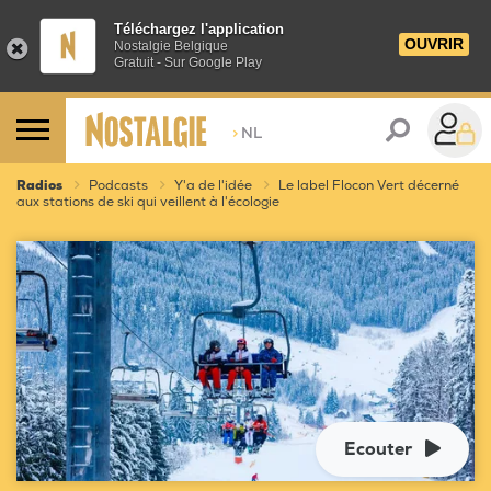
Téléchargez l'application
OUVRIR
Nostalgie Belgique
Gratuit - Sur Google Play
>
NL
Radios
Podcasts
Y'a de l'idée
Le label Flocon Vert décerné
aux stations de ski qui veillent à l'écologie
Ecouter