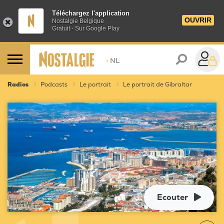
Téléchargez l'application
OUVRIR
Nostalgie Belgique
Gratuit - Sur Google Play
>
NL
Radios
Podcasts
Le portrait
Le portrait de Gibraltar
Ecouter