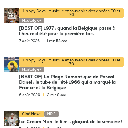
Happy Days : Musique et souvenirs des années 60 et
70
Nostalgie+
[BEST OF] 1977 : quand la Belgique passe à
l'heure d'été pour la première fois
7 août 2026
|
1 min 53 sec
Happy Days : Musique et souvenirs des années 60 et
70
Nostalgie+
[BEST OF] La Plage Romantique de Pascal
Danel : le tube de l'été 1966 qui a marqué la
France et la Belgique
6 août 2026
|
2 min 8 sec
Ciné News
NRJ
Ice Cream Man: le film... glaçant de la semaine !