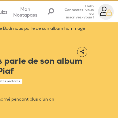
Hello
Mon
Connectez-vous
uizz
ou
Nostapass
inscrivez-vous !
e Badi nous parle de son album hommage
 parle de son album
Piaf
istes préférés
charné pendant plus d'un an