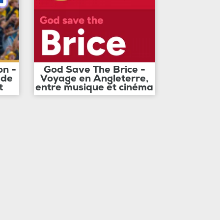
on -
God Save The Brice -
 de
Voyage en Angleterre,
t
entre musique et cinéma