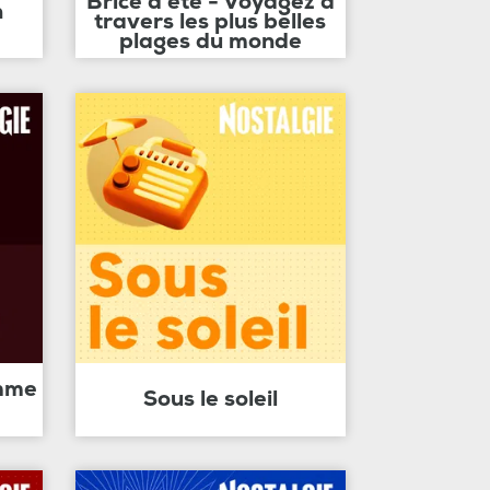
Brice d'été - Voyagez à
n
travers les plus belles
plages du monde
amme
Sous le soleil