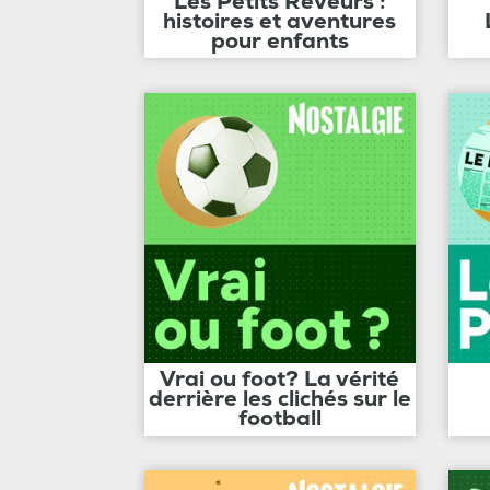
Les Petits Rêveurs :
histoires et aventures
pour enfants
Vrai ou foot? La vérité
derrière les clichés sur le
football