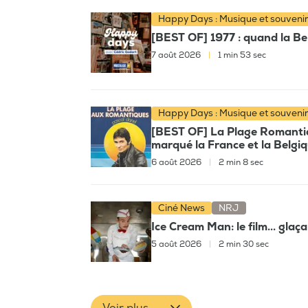
Happy Days : Musique et souveni
[BEST OF] 1977 : quand la Bel
7 août 2026
|
1 min 53 sec
Happy Days : Musique et souveni
[BEST OF] La Plage Romantiqu
marqué la France et la Belgi
6 août 2026
|
2 min 8 sec
Ciné News
NRJ
Ice Cream Man: le film... glaç
5 août 2026
|
2 min 30 sec