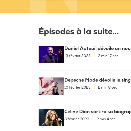
Épisodes à la suite...
Daniel Auteuil dévoile un nou
13 février 2023
|
2 min 17 sec
Depeche Mode dévoile le sing
10 février 2023
|
2 min 8 sec
Céline Dion sortira sa biograph
8 février 2023
|
2 min 4 sec